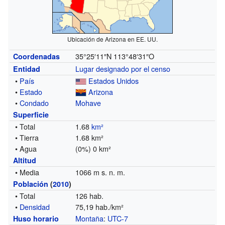
Ubicación de Arizona en EE. UU.
35°25′11″N
113°48′31″O
Coordenadas
Lugar designado por el censo
Entidad
•
País
Estados Unidos
•
Estado
Arizona
•
Condado
Mohave
Superficie
• Total
1.68
km²
• Tierra
1.68 km²
• Agua
(0%) 0 km²
Altitud
• Media
1066 m s. n. m.
Población
(
2010
)
• Total
126 hab.
•
Densidad
75,19 hab./km²
Montaña
:
UTC-7
Huso horario