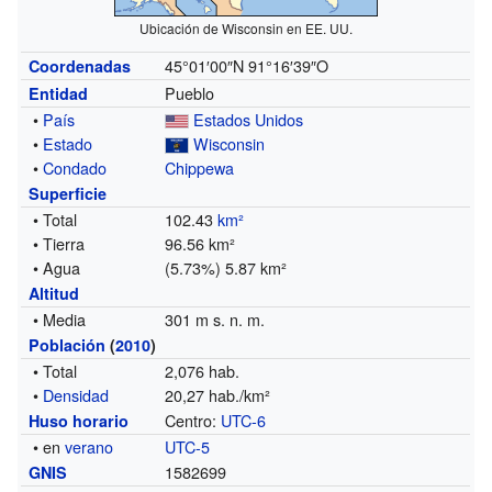
Ubicación de Wisconsin en EE. UU.
45°01′00″N
91°16′39″O
Coordenadas
Pueblo
Entidad
•
País
Estados Unidos
•
Estado
Wisconsin
•
Condado
Chippewa
Superficie
• Total
102.43
km²
• Tierra
96.56 km²
• Agua
(5.73%) 5.87 km²
Altitud
• Media
301 m s. n. m.
Población
(
2010
)
• Total
2,076 hab.
•
Densidad
20,27 hab./km²
Centro:
UTC-6
Huso horario
• en
verano
UTC-5
1582699
GNIS