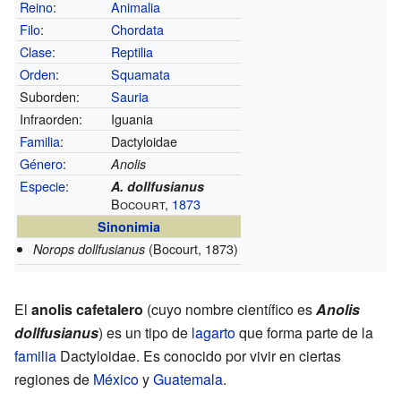
Reino
:
Animalia
Filo
:
Chordata
Clase
:
Reptilia
Orden
:
Squamata
Suborden:
Sauria
Infraorden:
Iguania
Familia
:
Dactyloidae
Género
:
Anolis
Especie
:
A. dollfusianus
Bocourt,
1873
Sinonimia
(Bocourt, 1873)
Norops dollfusianus
El
anolis cafetalero
(cuyo nombre científico es
Anolis
dollfusianus
) es un tipo de
lagarto
que forma parte de la
familia
Dactyloidae. Es conocido por vivir en ciertas
regiones de
México
y
Guatemala
.