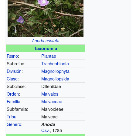
Anoda cristata
Taxonomía
Reino
:
Plantae
Subreino:
Tracheobionta
División
:
Magnoliophyta
Clase
:
Magnoliopsida
Subclase:
Dilleniidae
Orden
:
Malvales
Familia
:
Malvaceae
Subfamilia:
Malvoideae
Tribu
:
Malveae
Género
:
Anoda
Cav.
, 1785