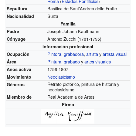
Roma
(
Estados Pontificios
)
Basílica de Sant'Andrea delle Fratte
Sepultura
Suiza
Nacionalidad
Familia
Joseph Johann Kauffmann
Padre
Antonio Zucchi
(1781-1795)
Cónyuge
Información profesional
Pintora
,
grabadora
,
artista
y
artista visual
Ocupación
Pintura
,
grabado
y
artes visuales
Área
1756-1807
Años activa
Neoclasicismo
Movimiento
Retrato pictórico, pintura de historia y
Géneros
neoclasicismo
Real Academia de Artes
Miembro de
Firma