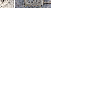
e una
Lápida votiva a la
 al
entrada del
 de
anfiteatro.
ción.