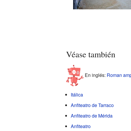
Panorámica desde la arena 
anfiteatro de It
Véase también
En inglés:
Roman amphi
Itálica
Anfiteatro de Tarraco
Anfiteatro de Mérida
Anfiteatro