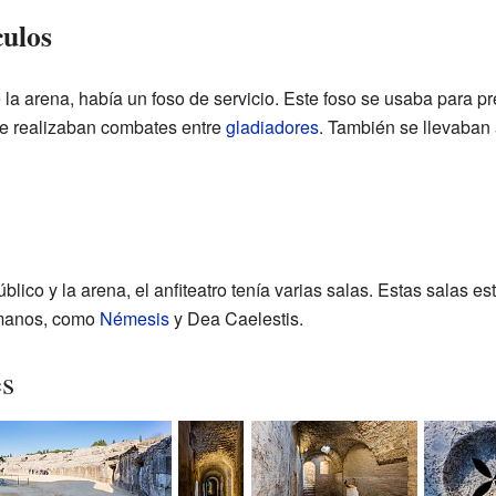
culos
a arena, había un foso de servicio. Este foso se usaba para pre
 se realizaban combates entre
gladiadores
. También se llevaban
lico y la arena, el anfiteatro tenía varias salas. Estas salas e
omanos, como
Némesis
y Dea Caelestis.
es