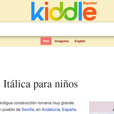
Web
Imágenes
English
e Itálica para niños
antigua construcción romana muy grande.
un pueblo de
Sevilla
, en
Andalucía
,
España
.