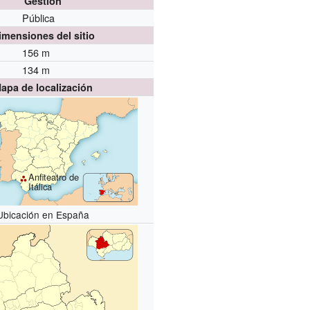
Gestión
Pública
imensiones del sitio
156 m
134 m
apa de localización
Anfiteatro de
Itálica
Ubicación en España