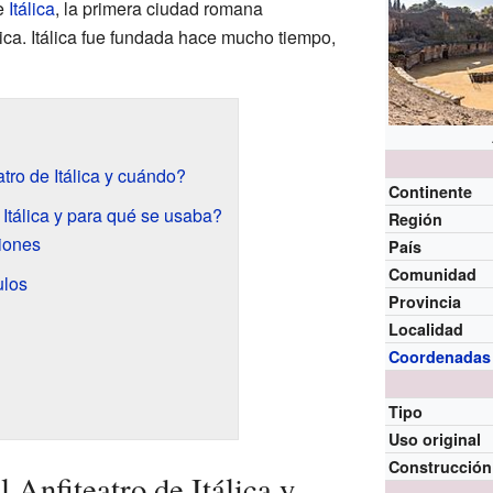
de
Itálica
, la primera ciudad romana
ica. Itálica fue fundada hace mucho tiempo,
tro de Itálica y cuándo?
Continente
 Itálica y para qué se usaba?
Región
iones
País
Comunidad
ulos
Provincia
Localidad
Coordenadas
Tipo
Uso original
Construcción
 Anfiteatro de Itálica y