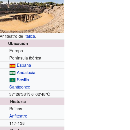
Anfiteatro de
Itálica
.
Ubicación
Europa
Península ibérica
España
Andalucía
Sevilla
Santiponce
37°26′38″N
6°02′48″O
Historia
Ruinas
Anfiteatro
117-138