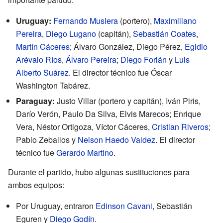
Uruguay:
Fernando Muslera
(portero),
Maximiliano
Pereira
,
Diego Lugano
(capitán),
Sebastián Coates
,
Martín Cáceres
; Álvaro González, Diego Pérez,
Egidio
Arévalo Ríos
,
Álvaro Pereira
;
Diego Forlán
y
Luis
Alberto Suárez
. El director técnico fue Óscar
Washington Tabárez.
Paraguay:
Justo Villar (portero y capitán), Iván Piris,
Darío Verón, Paulo Da Silva, Elvis Marecos; Enrique
Vera, Néstor Ortigoza, Víctor Cáceres,
Cristian Riveros
;
Pablo Zeballos y
Nelson Haedo Valdez
. El director
técnico fue
Gerardo Martino
.
Durante el partido, hubo algunas sustituciones para
ambos equipos:
Por Uruguay, entraron
Edinson Cavani
, Sebastián
Eguren y
Diego Godín
.