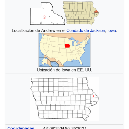
Localización de Andrew en el
Condado de Jackson
,
Iowa
.
Ubicación de Iowa en EE. UU.
42°09′15″N
90°35′30″O
Coordenadas