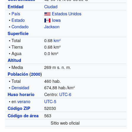
Ciudad
Entidad
•
País
Estados Unidos
•
Estado
Iowa
•
Condado
Jackson
Superficie
• Total
0.68
km²
• Tierra
0.68 km²
• Agua
0.0 km²
Altitud
• Media
269 m s. n. m.
Población
(
2000
)
• Total
460 hab.
•
Densidad
674,88 hab./km²
Centro:
UTC-6
Huso horario
• en
verano
UTC-5
52030
Código ZIP
563
Código de área
Sitio web oficial