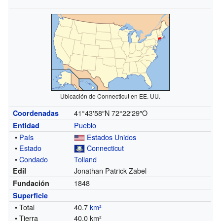
Ubicación de Connecticut en EE. UU.
41°43′58″N
72°22′29″O
Coordenadas
Pueblo
Entidad
•
País
Estados Unidos
•
Estado
Connecticut
•
Condado
Tolland
Jonathan Patrick Zabel
Edil
1848
Fundación
Superficie
• Total
40.7
km²
• Tierra
40.0 km²