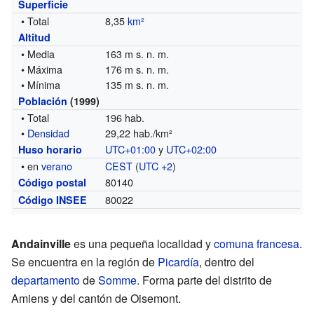
Superficie
• Total
8,35
km²
Altitud
• Media
163 m s. n. m.
• Máxima
176 m s. n. m.
• Mínima
135 m s. n. m.
Población
(1999)
• Total
196 hab.
•
Densidad
29,22 hab./km²
UTC+01:00
y
UTC+02:00
Huso horario
• en
verano
CEST
(
UTC +2
)
80140
Código postal
80022
Código INSEE
Andainville
es una pequeña localidad y
comuna francesa
.
Se encuentra en la región de
Picardía
, dentro del
departamento
de
Somme
. Forma parte del distrito de
Amiens y del cantón de Oisemont.