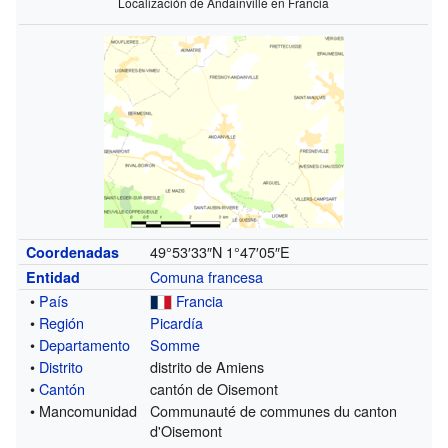
Localización de Andainville en Francia
49°53′33″N
1°47′05″E
Coordenadas
Comuna francesa
Entidad
•
País
Francia
•
Región
Picardía
•
Departamento
Somme
•
Distrito
distrito de Amiens
•
Cantón
cantón de Oisemont
• Mancomunidad
Communauté de communes du canton
d'Oisemont