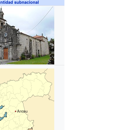
ntidad subnacional
Anceu