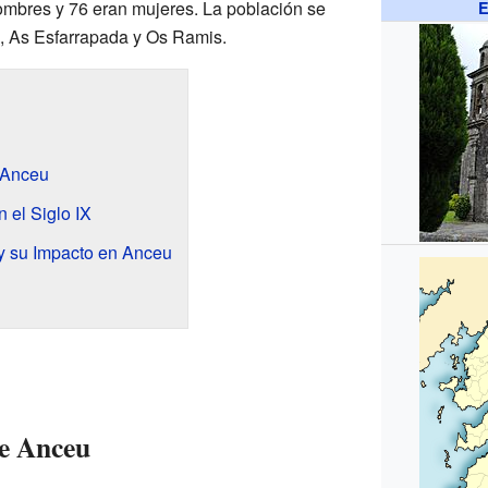
hombres y 76 eran mujeres. La población se
E
u, As Esfarrapada y Os Ramis.
 Anceu
 el Siglo IX
y su Impacto en Anceu
de Anceu