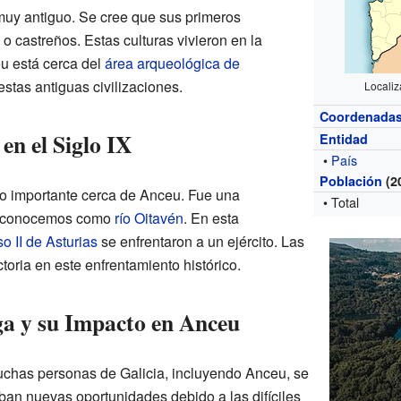
muy antiguo. Se cree que sus primeros
o castreños. Estas culturas vivieron en la
u está cerca del
área arqueológica de
estas antiguas civilizaciones.
Locali
Coordenada
en el Siglo IX
Entidad
•
País
Población
(2
to importante cerca de Anceu. Fue una
• Total
hoy conocemos como
río Oitavén
. En esta
o II de Asturias
se enfrentaron a un ejército. Las
ctoria en este enfrentamiento histórico.
a y su Impacto en Anceu
uchas personas de Galicia, incluyendo Anceu, se
ban nuevas oportunidades debido a las difíciles