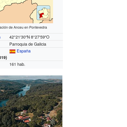
zación de Anceu en Pontevedra
42°21′30″N
8°27′59″O
s
Parroquia de Galicia
España
019)
161 hab.