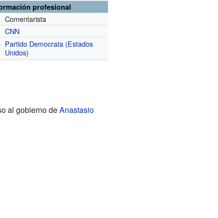
formación profesional
Comentarista
CNN
Partido Democrata (Estados
Unidos)
so al gobierno de
Anastasio