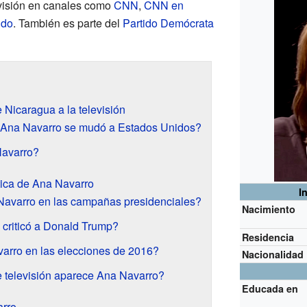
visión en canales como
CNN
,
CNN en
ndo
. También es parte del
Partido Demócrata
 Nicaragua a la televisión
e Ana Navarro se mudó a Estados Unidos?
Navarro?
ática de Ana Navarro
I
Navarro en las campañas presidenciales?
Nacimiento
criticó a Donald Trump?
Residencia
arro en las elecciones de 2016?
Nacionalidad
 televisión aparece Ana Navarro?
Educada en
arro