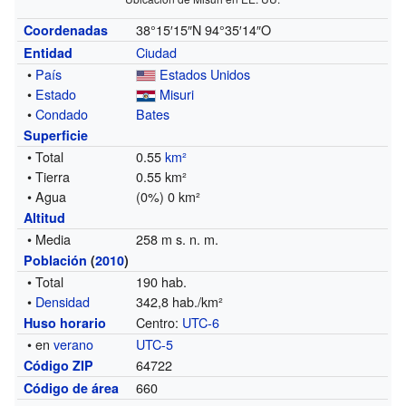
38°15′15″N
94°35′14″O
Coordenadas
Ciudad
Entidad
•
País
Estados Unidos
•
Estado
Misuri
•
Condado
Bates
Superficie
• Total
0.55
km²
• Tierra
0.55 km²
• Agua
(0%) 0 km²
Altitud
• Media
258 m s. n. m.
Población
(
2010
)
• Total
190 hab.
•
Densidad
342,8 hab./km²
Centro:
UTC-6
Huso horario
• en
verano
UTC-5
64722
Código ZIP
660
Código de área