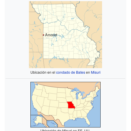
Amoret
Ubicación en el
condado de Bates
en
Misuri
Ubicación de Misuri en EE. UU.