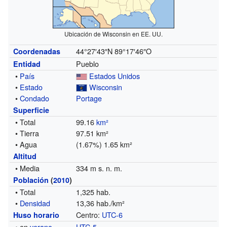
Ubicación de Wisconsin en EE. UU.
44°27′43″N
89°17′46″O
Coordenadas
Pueblo
Entidad
•
País
Estados Unidos
•
Estado
Wisconsin
•
Condado
Portage
Superficie
• Total
99.16
km²
• Tierra
97.51 km²
• Agua
(1.67%) 1.65 km²
Altitud
• Media
334 m s. n. m.
Población
(
2010
)
• Total
1,325 hab.
•
Densidad
13,36 hab./km²
Centro:
UTC-6
Huso horario
• en
verano
UTC-5