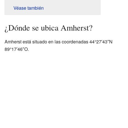
Véase también
¿Dónde se ubica Amherst?
Amherst está situado en las coordenadas 44°27′43″N
89°17′46″O.