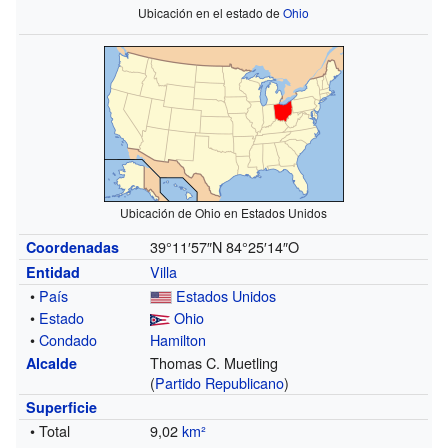
Ubicación en el estado de
Ohio
Ubicación de Ohio en Estados Unidos
39°11′57″N
84°25′14″O
Coordenadas
Villa
Entidad
•
País
Estados Unidos
•
Estado
Ohio
•
Condado
Hamilton
Thomas C. Muetling
Alcalde
(
Partido Republicano
)
Superficie
• Total
9,02
km²