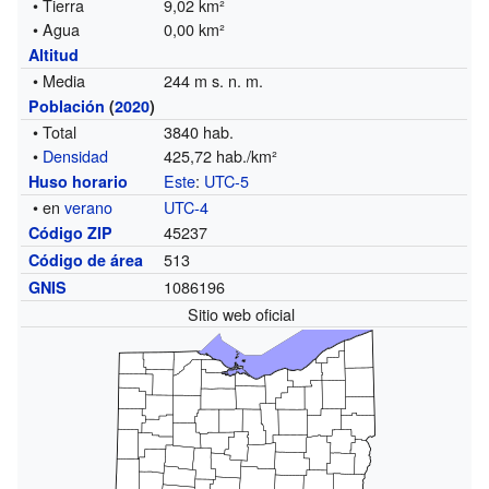
• Tierra
9,02 km²
• Agua
0,00 km²
Altitud
• Media
244 m s. n. m.
Población
(
2020
)
• Total
3840 hab.
•
Densidad
425,72 hab./km²
Este
:
UTC-5
Huso horario
• en
verano
UTC-4
45237
Código ZIP
513
Código de área
1086196
GNIS
Sitio web oficial