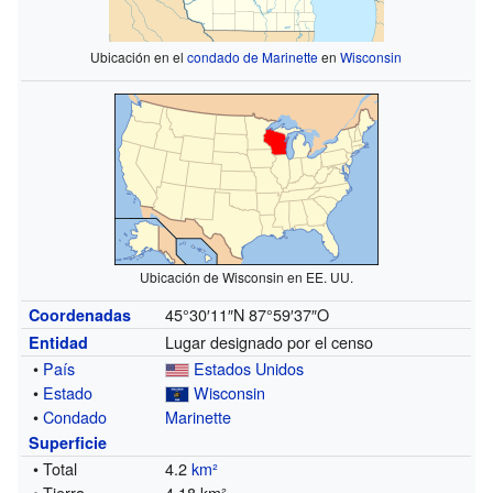
Ubicación en el
condado de Marinette
en
Wisconsin
Ubicación de Wisconsin en EE. UU.
45°30′11″N
87°59′37″O
Coordenadas
Lugar designado por el censo
Entidad
•
País
Estados Unidos
•
Estado
Wisconsin
•
Condado
Marinette
Superficie
• Total
4.2
km²
• Tierra
4.18 km²