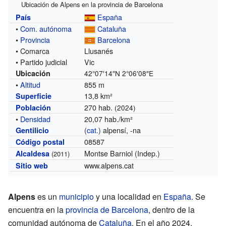
Ubicación de Alpens en la provincia de Barcelona
España
País
•
Com. autónoma
Cataluña
•
Provincia
Barcelona
• Comarca
Llusanés
• Partido judicial
Vic
Ubicación
42°07′14″N
2°06′08″E
•
Altitud
855 m
13,8 km²
Superficie
270 hab.
Población
(2024)
•
Densidad
20,07 hab./km²
(
cat.
) alpensí, -na
Gentilicio
08587
Código postal
Montse Barniol (Indep.)
Alcaldesa
(2011)
www.alpens.cat
Sitio web
Alpens
es un
municipio
y una localidad en
España
. Se
encuentra en la
provincia de Barcelona
, dentro de la
comunidad autónoma de
Cataluña
. En el año 2024,