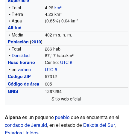
Superficie
• Total
4.26
km²
• Tierra
4.22 km²
• Agua
(0.85%) 0.04 km²
Altitud
• Media
402 m s. n. m.
Población
(
2010
)
• Total
286 hab.
•
Densidad
67,17 hab./km²
Centro:
UTC-6
Huso horario
• en
verano
UTC-5
57312
Código ZIP
605
Código de área
1267264
GNIS
Sitio web oficial
Alpena
es un pequeño
pueblo
que se encuentra en el
condado de Jerauld
, en el estado de
Dakota del Sur
,
Estados Unidos
.