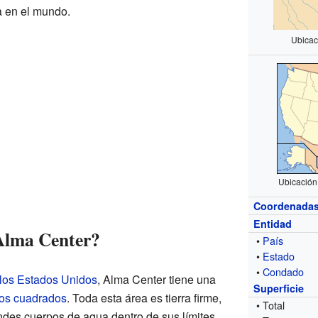
a en el mundo.
Ubicac
Ubicación
Coordenada
Entidad
Alma Center?
•
País
•
Estado
•
Condado
 los Estados Unidos
, Alma Center tiene una
Superficie
ros cuadrados
. Toda esta área es tierra firme,
• Total
ndes cuerpos de agua dentro de sus límites.