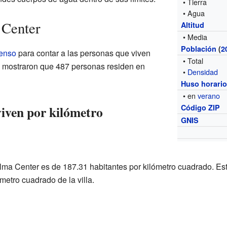
• Tierra
• Agua
 Center
Altitud
• Media
Población
(
2
enso
para contar a las personas que viven
• Total
s mostraron que 487 personas residen en
•
Densidad
Huso horari
• en
verano
iven por kilómetro
Código ZIP
GNIS
ma Center es de 187.31 habitantes por kilómetro cuadrado. Es
etro cuadrado de la villa.