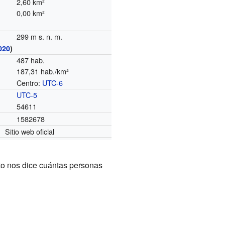
2,60 km²
0,00 km²
299 m s. n. m.
020
)
487 hab.
187,31 hab./km²
Centro:
UTC-6
o
UTC-5
54611
1582678
Sitio web oficial
to nos dice cuántas personas