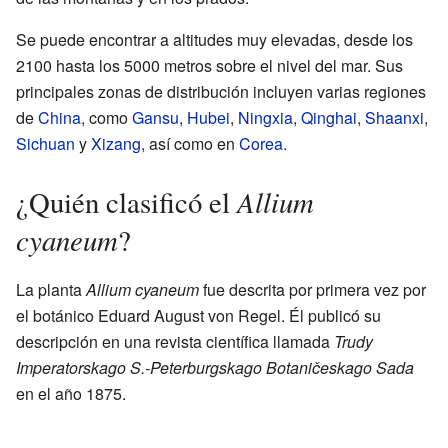
Se puede encontrar a altitudes muy elevadas, desde los
2100 hasta los 5000 metros sobre el nivel del mar. Sus
principales zonas de distribución incluyen varias regiones
de
China
, como
Gansu
,
Hubei
,
Ningxia
,
Qinghai
,
Shaanxi
,
Sichuan
y
Xizang
, así como en
Corea
.
Allium
¿Quién clasificó el
cyaneum
?
La planta
Allium cyaneum
fue descrita por primera vez por
el botánico Eduard August von Regel. Él publicó su
descripción en una revista científica llamada
Trudy
Imperatorskago S.-Peterburgskago Botaničeskago Sada
en el año 1875.