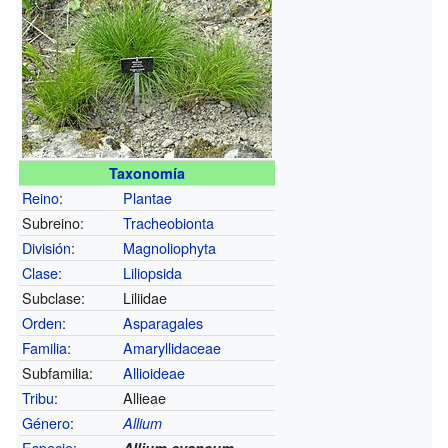
Taxonomía
Reino
:
Plantae
Subreino:
Tracheobionta
División
:
Magnoliophyta
Clase
:
Liliopsida
Subclase:
Liliidae
Orden
:
Asparagales
Familia
:
Amaryllidaceae
Subfamilia:
Allioideae
Tribu
:
Allieae
Género
:
Allium
Especie
:
Allium cyaneum