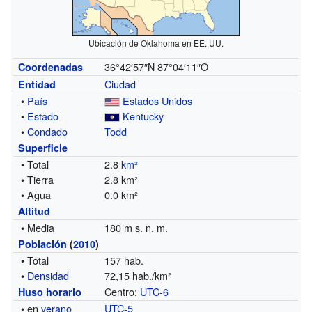
Ubicación de Oklahoma en EE. UU.
36°42′57″N
87°04′11″O
Coordenadas
Ciudad
Entidad
•
País
Estados Unidos
•
Estado
Kentucky
•
Condado
Todd
Superficie
• Total
2.8
km²
• Tierra
2.8 km²
• Agua
0.0 km²
Altitud
• Media
180 m s. n. m.
Población
(
2010
)
• Total
157 hab.
•
Densidad
72,15 hab./km²
Centro:
UTC-6
Huso horario
• en
verano
UTC-5