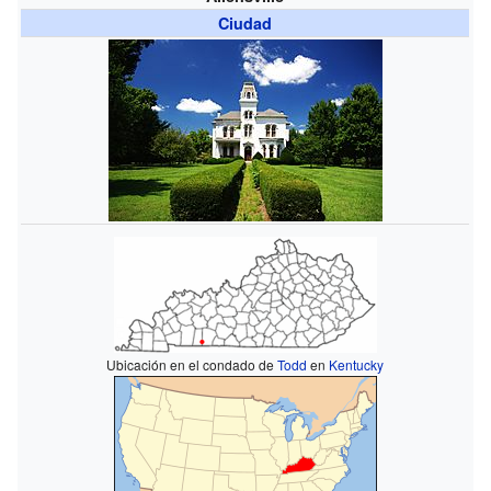
Ciudad
Ubicación en el condado de
Todd
en
Kentucky