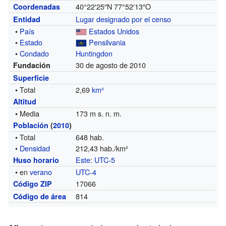
40°22′25″N
77°52′13″O
Coordenadas
Lugar designado por el censo
Entidad
•
País
Estados Unidos
•
Estado
Pensilvania
•
Condado
Huntingdon
30 de agosto de 2010
Fundación
Superficie
• Total
2,69
km²
Altitud
• Media
173 m s. n. m.
Población
(
2010
)
• Total
648 hab.
•
Densidad
212,43 hab./km²
Este
:
UTC-5
Huso horario
• en
verano
UTC-4
17066
Código ZIP
814
Código de área