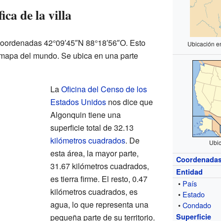
ca de la villa
 coordenadas 42°09′45″N 88°18′56″O. Esto
Ubicación e
 mapa del mundo. Se ubica en una parte
La
Oficina del Censo de los
Estados Unidos
nos dice que
Algonquin tiene una
superficie total de 32.13
kilómetros cuadrados
. De
Ubic
esta área, la mayor parte,
Coordenada
31.67 kilómetros cuadrados,
Entidad
es tierra firme. El resto, 0.47
•
País
kilómetros cuadrados, es
•
Estado
agua, lo que representa una
•
Condado
pequeña parte de su territorio.
Superficie