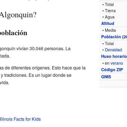
• Total
• Tierra
 Algonquin?
• Agua
Altitud
población
• Media
Población
(
2
• Total
lgonquin vivían 30.046 personas. La
•
Densidad
riada.
Huso horari
• en
verano
 de diferentes orígenes. Esto hace que la
Código ZIP
 y tradiciones. Es un lugar donde se
GNIS
vida.
llinois Facts for Kids