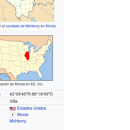
n el
condado de McHenry
en
Illinois
ación de Illinois en EE. UU.
42°09′45″N
88°18′09″O
s
Villa
Estados Unidos
Illinois
McHenry