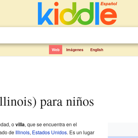
Web
Imágenes
English
Illinois) para niños
udad, o
villa
, que se encuentra en el
tado de
Illinois
,
Estados Unidos
. Es un lugar