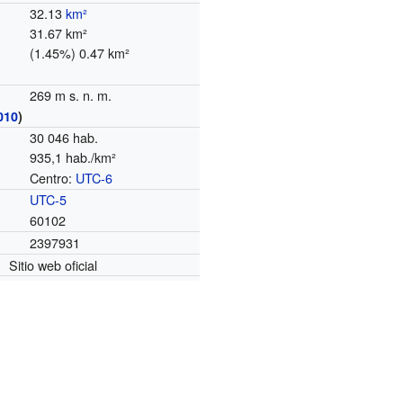
32.13
km²
31.67 km²
(1.45%) 0.47 km²
269 m s. n. m.
010
)
30 046 hab.
935,1 hab./km²
Centro:
UTC-6
o
UTC-5
60102
2397931
Sitio web oficial