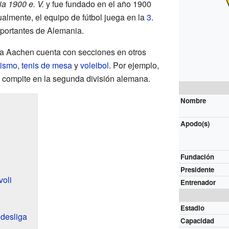
a 1900 e. V.
y fue fundado en el año 1900
ualmente, el equipo de fútbol juega en la
3.
importantes de Alemania.
ia Aachen cuenta con secciones en otros
tismo
,
tenis de mesa
y
voleibol
. Por ejemplo,
 compite en la segunda división alemana.
Nombre
Apodo(s)
Fundación
Presidente
voli
Entrenador
Estadio
desliga
Capacidad