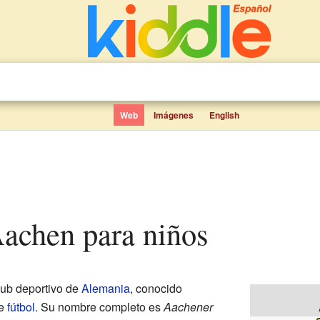
Web
Imágenes
English
Aachen para niños
lub deportivo de
Alemania
, conocido
de
fútbol
. Su nombre completo es
Aachener