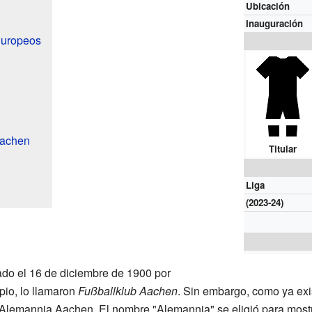
Ubicación
Inauguración
Europeos
Aachen
Titular
Liga
(2023-24)
do el 16 de diciembre de 1900 por
ipio, lo llamaron
Fußballklub Aachen
. Sin embargo, como ya exi
a Alemannia Aachen. El nombre "Alemannia" se eligió para mostr