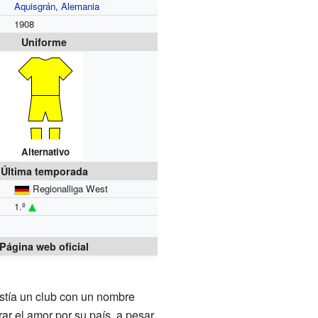
Aquisgrán
,
Alemania
1908
Uniforme
Alternativo
Última temporada
Regionalliga West
1.º
Página web oficial
stía un club con un nombre
ar el amor por su país, a pesar