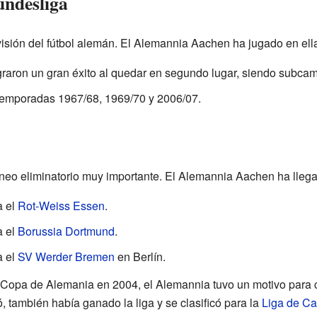
undesliga
visión del fútbol alemán. El Alemannia Aachen ha jugado en ell
raron un gran éxito al quedar en segundo lugar, siendo subcam
 temporadas 1967/68, 1969/70 y 2006/07.
neo eliminatorio muy importante. El Alemannia Aachen ha llegad
a el
Rot-Weiss Essen
.
a el
Borussia Dortmund
.
a el
SV Werder Bremen
en Berlín.
a Copa de Alemania en 2004, el Alemannia tuvo un motivo para 
 también había ganado la liga y se clasificó para la
Liga de C