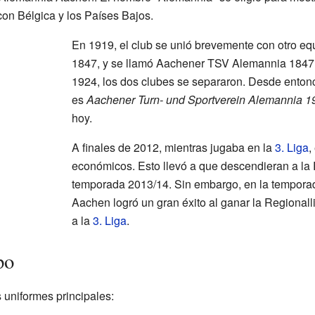
 con Bélgica y los Países Bajos.
En 1919, el club se unió brevemente con otro eq
1847, y se llamó Aachener TSV Alemannia 1847.
1924, los dos clubes se separaron. Desde entonce
es
Aachener Turn- und Sportverein Alemannia 19
hoy.
A finales de 2012, mientras jugaba en la
3. Liga
,
económicos. Esto llevó a que descendieran a la 
temporada 2013/14. Sin embargo, en la tempora
Aachen logró un gran éxito al ganar la Regional
a la
3. Liga
.
po
uniformes principales: