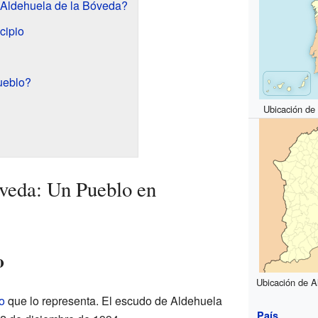
Aldehuela de la Bóveda?
cipio
ueblo?
Ubicación de
veda: Un Pueblo en
o
Ubicación de A
o
que lo representa. El escudo de Aldehuela
País