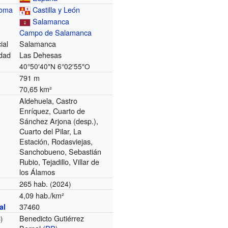
noma
Castilla y León
Salamanca
Campo de Salamanca
ial
Salamanca
dad
Las Dehesas
40°50′40″N
6°02′55″O
791 m
70,65 km²
Aldehuela, Castro
Enríquez, Cuarto de
Sánchez Arjona (desp.),
Cuarto del Pilar, La
Estación, Rodasviejas,
Sanchobueno, Sebastián
Rubio, Tejadillo, Villar de
los Álamos
265 hab.
(2024)
4,09 hab./km²
37460
al
Benedicto Gutiérrez
)