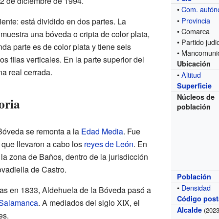
12 de diciembre de 1994.
•
Com. autó
•
Provincia
iente: está dividido en dos partes. La
• Comarca
 muestra una bóveda o cripta de color plata,
• Partido judic
da parte es de color plata y tiene seis
• Mancomuni
s filas verticales. En la parte superior del
Ubicación
a real cerrada.
•
Altitud
Superficie
Núcleos de
oria
población
 Bóveda se remonta a la
Edad Media
. Fue
 que llevaron a cabo los
reyes de León
. En
la zona de Baños, dentro de la jurisdicción
ovadiella de Castro.
Población
•
Densidad
ias en 1833, Aldehuela de la Bóveda pasó a
Código post
 Salamanca
. A mediados del siglo XIX, el
Alcalde
(2023
es.