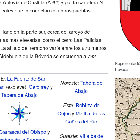
 Autovía de Castilla (A-62) y por la carretera N-
locales que lo conectan con otros pueblos
llano en la parte sur, cerca del arroyo de
onas más elevadas, como el cerro Las Palicias,
a altitud del territorio varía entre los 873 metros
 Aldehuela de la Bóveda se encuentra a 792
Representació
Bóveda.
te:
La Fuente de San
Noreste:
Tabera de
an
(exclave),
Garcirrey
y
Abajo
Tabera de Abajo
Este:
Robliza de
Cojos
y
Matilla de los
Caños del Río
Carrascal del Obispo
y
Sureste:
Villalba de
nchón de la Sagrada