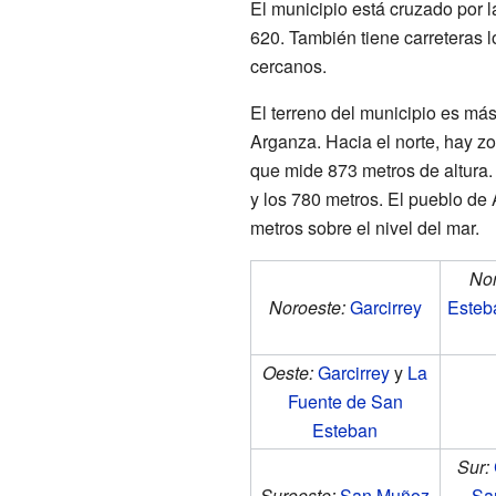
El municipio está cruzado por la
620. También tiene carreteras 
cercanos.
El terreno del municipio es más 
Arganza. Hacia el norte, hay z
que mide 873 metros de altura. L
y los 780 metros. El pueblo de
metros sobre el nivel del mar.
Nor
Noroeste:
Garcirrey
Esteb
Oeste:
Garcirrey
y
La
Fuente de San
Esteban
Sur:
Suroeste:
San Muñoz
Sa