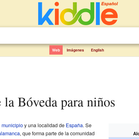
Web
Imágenes
English
e la Bóveda para niños
n
municipio
y una localidad de
España
. Se
Salamanca
, que forma parte de la comunidad
Al