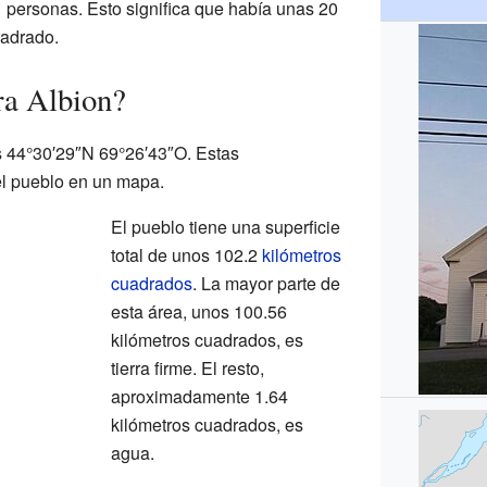
1 personas. Esto significa que había unas 20
uadrado.
ra Albion?
s 44°30′29″N 69°26′43″O. Estas
l pueblo en un mapa.
El pueblo tiene una superficie
total de unos 102.2
kilómetros
cuadrados
. La mayor parte de
esta área, unos 100.56
kilómetros cuadrados, es
tierra firme. El resto,
aproximadamente 1.64
kilómetros cuadrados, es
agua.