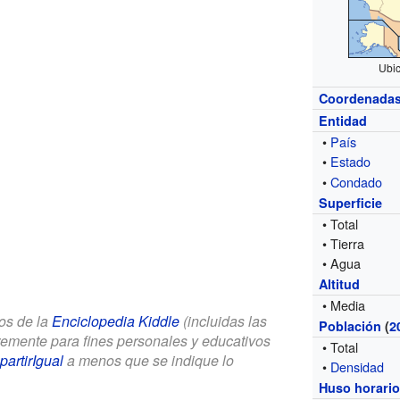
Ubi
Coordenada
Entidad
•
País
•
Estado
•
Condado
Superficie
• Total
• Tierra
• Agua
Altitud
• Media
los de la
Enciclopedia Kiddle
(incluidas las
Población
(
2
bremente para fines personales y educativos
• Total
artirIgual
a menos que se indique lo
•
Densidad
Huso horari