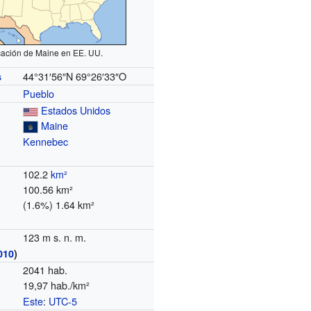
cación de Maine en EE. UU.
44°31′56″N
69°26′33″O
s
Pueblo
Estados Unidos
Maine
Kennebec
102.2
km²
100.56 km²
(1.6%) 1.64 km²
123 m s. n. m.
010
)
2041 hab.
19,97 hab./km²
Este
:
UTC-5
o