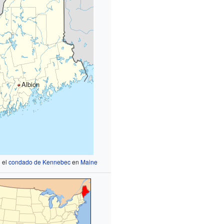
Albion
 el
condado de Kennebec
en
Maine