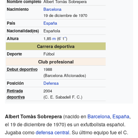
Nombre completo
Albert Tomàs Sobrepera
Nacimiento
Barcelona
19 de diciembre de 1970
País
España
Nacionalidad(es)
Española
Altura
1,85
m
(6
′
1
″
)
Carrera deportiva
Deporte
Fútbol
Club profesional
Debut deportivo
1988
(Barcelona Aficionados)
Posición
Defensa
Retirada
2004
deportiva
(C. E. Sabadell F. C.)
Albert Tomàs Sobrepera
(nacido en
Barcelona
,
España
,
el 19 de diciembre de 1970) es un exfutbolista español.
Jugaba como
defensa central
. Su último equipo fue el C.