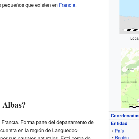
s pequeños que existen en
Francia
.
Loca
a Albas?
Coordenada
e Francia. Forma parte del departamento de
Entidad
cuentra en la región de Languedoc-
•
País
•
Región
por sus paisajes naturales. Está cerca de