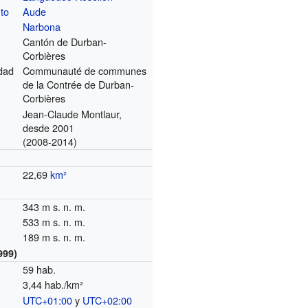
to
Aude
Narbona
Cantón de Durban-
Corbières
dad
Communauté de communes
de la Contrée de Durban-
Corbières
Jean-Claude Montlaur,
desde 2001
(2008-2014)
22,69
km²
343 m s. n. m.
533 m s. n. m.
189 m s. n. m.
999)
59 hab.
3,44 hab./km²
UTC+01:00
y
UTC+02:00
o