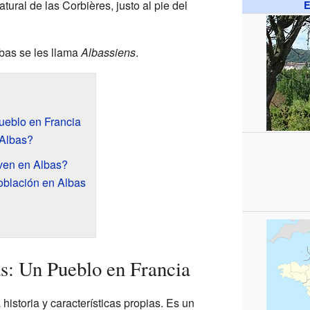
atural de las Corbières, justo al pie del
E
bas se les llama
Albassiens
.
ueblo en Francia
Albas?
ven en Albas?
oblación en Albas
s: Un Pueblo en Francia
historia y características propias. Es un