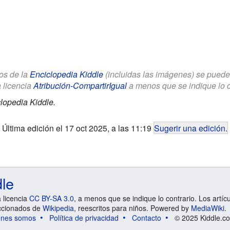
los de la
Enciclopedia Kiddle
(incluidas las imágenes) se puede u
a licencia
Atribución-CompartirIgual
a menos que se indique lo con
lopedia Kiddle.
Última edición el 17 oct 2025, a las 11:19
Sugerir una edición
.
dle
a licencia
CC BY-SA 3.0
, a menos que se indique lo contrario. Los artíc
ccionados de
Wikipedia
, reescritos para niños. Powered by
MediaWiki
.
énes somos
Política de privacidad
Contacto
© 2025 Kiddle.co