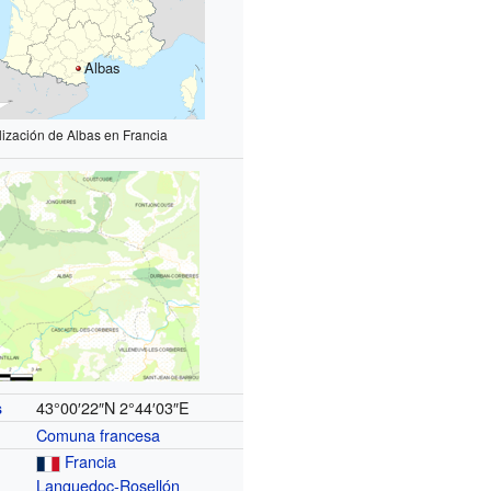
Albas
lización de Albas en Francia
43°00′22″N
2°44′03″E
s
Comuna francesa
Francia
Languedoc-Rosellón