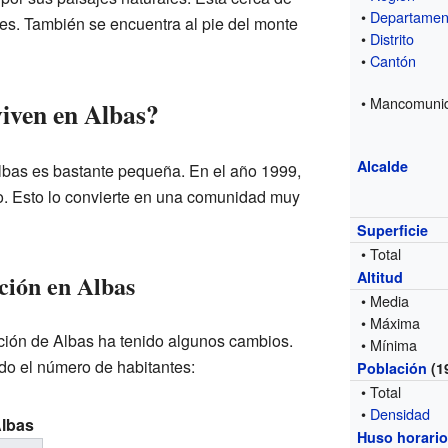
•
Departamen
es. También se encuentra al pie del monte
•
Distrito
•
Cantón
• Mancomuni
iven en Albas?
Alcalde
lbas es bastante pequeña. En el año 1999,
o. Esto lo convierte en una comunidad muy
Superficie
• Total
Altitud
ción en Albas
• Media
• Máxima
ación de Albas ha tenido algunos cambios.
• Mínima
do el número de habitantes:
Población
(1
• Total
•
Densidad
Albas
Huso horari