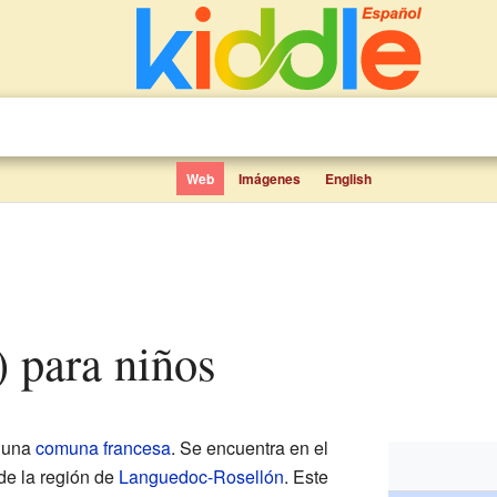
Web
Imágenes
English
) para niños
 una
comuna francesa
. Se encuentra en el
 de la región de
Languedoc-Rosellón
. Este