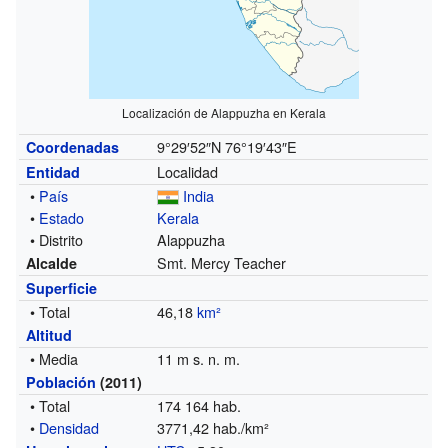
Localización de Alappuzha en Kerala
9°29′52″N
76°19′43″E
Coordenadas
Localidad
Entidad
•
País
India
•
Estado
Kerala
• Distrito
Alappuzha
Smt. Mercy Teacher
Alcalde
Superficie
• Total
46,18
km²
Altitud
• Media
11 m s. n. m.
Población
(2011)
• Total
174 164 hab.
•
Densidad
3771,42 hab./km²