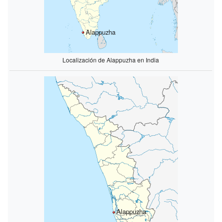
Alappuzha
Localización de Alappuzha en India
Alappuzha