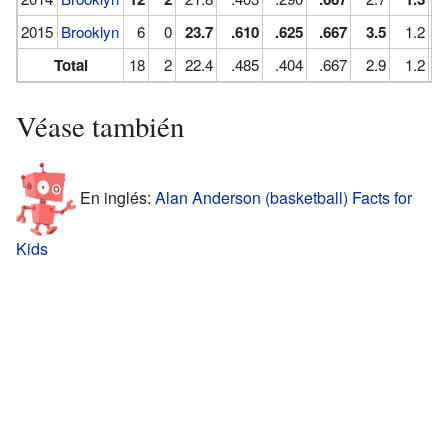
2015
Brooklyn
6
0
23.7
.610
.625
.667
3.5
1.2
Total
18
2
22.4
.485
.404
.667
2.9
1.2
Véase también
En inglés:
Alan Anderson (basketball) Facts for
Kids