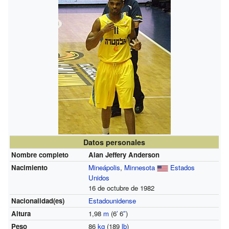
Datos personales
Nombre completo
Alan Jeffery Anderson
Nacimiento
Mineápolis
,
Minnesota
Estados
Unidos
16 de octubre de 1982
Nacionalidad(es)
Estadounidense
Altura
1,98
m
(6
′
6
″
)
Peso
86
kg
(189
lb
)