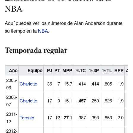
NBA
Aquí puedes ver los números de Alan Anderson durante
su tiempo en la
NBA
.
Temporada regular
Año
Equipo
PJ
PT
MPP
%TC
%3P
%TL
RPP
AP
2005-
Charlotte
36
7
15.7
.414
.414
.805
1.9
06
2006-
Charlotte
17
0
15.1
.457
.250
.826
1.9
1
07
2011-
Toronto
17
12
27.1
.387
.393
.853
2.0
1
12
2012-