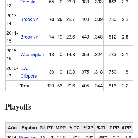
Toronto
65
2
23.0
.383
.333
.857
2.3
1
13
2013-
Brooklyn
78
26
22.7
.400
.339
.780
2.2
1
14
2014-
Brooklyn
74
19
23.6
.443
.348
.812
2.8
1
15
2015-
Washington
13
0
14.8
.356
.324
.733
2.1
1
16
2016-
L.A.
30
0
10.3
.375
.318
.750
.8
17
Clippers
Total
330
66
20.6
.405
.344
.816
2.2
1
Playoffs
Año
Equipo
PJ
PT
MPP
%TC
%3P
%TL
RPP
APP
R
2014
Brooklyn
12
2
21.8
.403
.290
.667
2.7
1.3