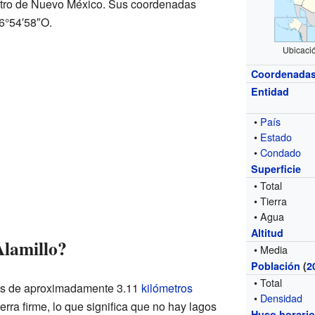
entro de Nuevo México. Sus coordenadas
6°54′58″O.
Ubicaci
Coordenada
Entidad
•
País
•
Estado
•
Condado
Superficie
• Total
• Tierra
• Agua
Altitud
Alamillo?
• Media
Población
(
2
• Total
o es de aproximadamente 3.11
kilómetros
•
Densidad
ierra firme, lo que significa que no hay lagos
Huso horari