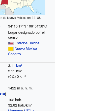
ón de Nuevo México en EE. UU.
34°15′17″N
106°54′58″O
s
Lugar designado por el
censo
Estados Unidos
Nuevo México
Socorro
3.11
km²
3.11 km²
(0%) 0 km²
1422 m s. n. m.
010
)
102 hab.
32,82 hab./km²
Montaña
:
UTC-7
o