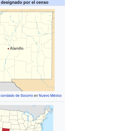
 designado por el censo
Alamillo
l
condado de Socorro
en
Nuevo México