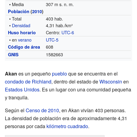
• Media
307 m s. n. m.
Población
(
2010
)
• Total
403 hab.
•
Densidad
4,31 hab./km²
Centro:
UTC-6
Huso horario
• en
verano
UTC-5
608
Código de área
1582663
GNIS
Akan
es un pequeño
pueblo
que se encuentra en el
condado de Richland
, dentro del estado de
Wisconsin
en
Estados Unidos
. Es un lugar con una comunidad pequeña
y tranquila.
Según el
Censo de 2010
, en Akan vivían 403 personas.
La densidad de población era de aproximadamente 4,31
personas por cada
kilómetro cuadrado
.