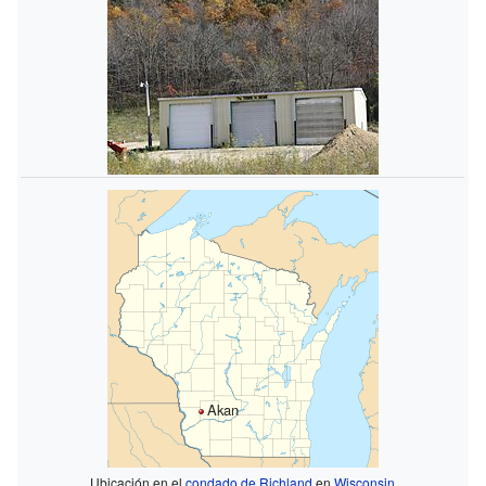
Akan
Ubicación en el
condado de Richland
en
Wisconsin