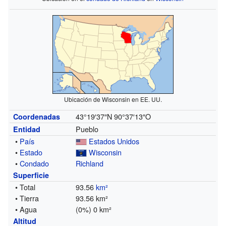
Ubicación de Wisconsin en EE. UU.
43°19′37″N
90°37′13″O
Coordenadas
Pueblo
Entidad
•
País
Estados Unidos
•
Estado
Wisconsin
•
Condado
Richland
Superficie
• Total
93.56
km²
• Tierra
93.56 km²
• Agua
(0%) 0 km²
Altitud