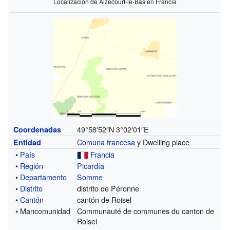
Localización de Aizecourt-le-Bas en Francia
49°58′52″N
3°02′01″E
Coordenadas
Comuna francesa
y Dwelling place
Entidad
•
País
Francia
•
Región
Picardía
•
Departamento
Somme
•
Distrito
distrito de Péronne
•
Cantón
cantón de Roisel
• Mancomunidad
Communauté de communes du canton de
Roisel