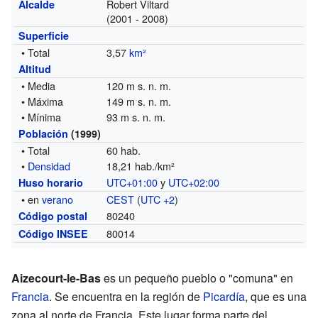
Robert Viltard
Alcalde
(2001 - 2008)
Superficie
• Total
3,57
km²
Altitud
• Media
120 m s. n. m.
• Máxima
149 m s. n. m.
• Mínima
93 m s. n. m.
Población
(1999)
• Total
60 hab.
•
Densidad
18,21 hab./km²
UTC+01:00
y
UTC+02:00
Huso horario
• en
verano
CEST
(
UTC +2
)
80240
Código postal
80014
Código INSEE
Aizecourt-le-Bas
es un pequeño pueblo o "comuna" en
Francia
. Se encuentra en la región de
Picardía
, que es una
zona al norte de Francia. Este lugar forma parte del