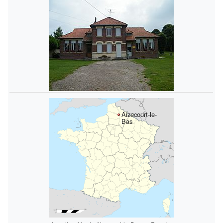
Aizecourt-le-
Bas