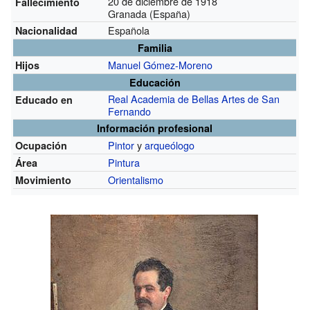
20 de diciembre de 1918
Fallecimiento
Granada (España)
Española
Nacionalidad
Familia
Manuel Gómez-Moreno
Hijos
Educación
Real Academia de Bellas Artes de San
Educado en
Fernando
Información profesional
Pintor
y
arqueólogo
Ocupación
Pintura
Área
Orientalismo
Movimiento