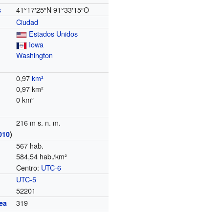
41°17′25″N
91°33′15″O
s
Ciudad
Estados Unidos
Iowa
Washington
0,97
km²
0,97 km²
0 km²
216 m s. n. m.
010
)
567 hab.
584,54 hab./km²
Centro:
UTC-6
o
UTC-5
52201
319
ea