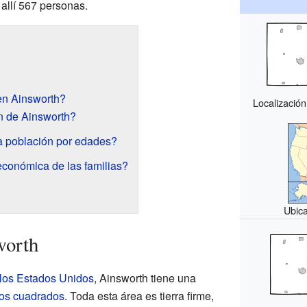
n allí 567 personas.
en Ainsworth?
Localizació
n de Ainsworth?
a población por edades?
económica de las familias?
Ubic
worth
 los Estados Unidos
, Ainsworth tiene una
ros cuadrados
. Toda esta área es tierra firme,