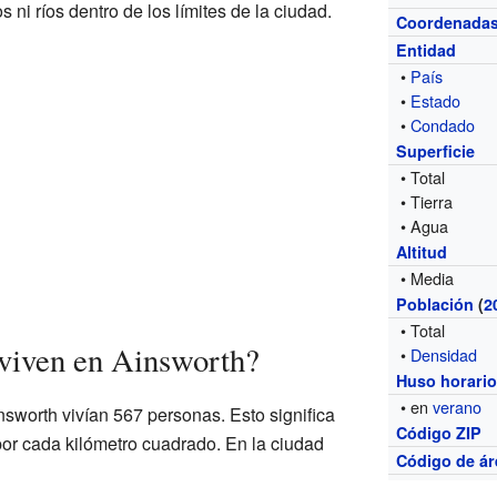
s ni ríos dentro de los límites de la ciudad.
Coordenada
Entidad
•
País
•
Estado
•
Condado
Superficie
• Total
• Tierra
• Agua
Altitud
• Media
Población
(
2
• Total
viven en Ainsworth?
•
Densidad
Huso horari
• en
verano
nsworth vivían 567 personas. Esto significa
Código ZIP
or cada kilómetro cuadrado. En la ciudad
Código de ár