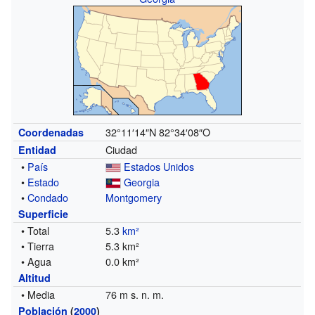
32°11′14″N
82°34′08″O
Coordenadas
Ciudad
Entidad
•
País
Estados Unidos
•
Estado
Georgia
•
Condado
Montgomery
Superficie
• Total
5.3
km²
• Tierra
5.3 km²
• Agua
0.0 km²
Altitud
• Media
76 m s. n. m.
Población
(
2000
)