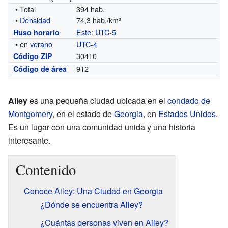
• Total
394 hab.
•
Densidad
74,3 hab./km²
Este
:
UTC-5
Huso horario
• en
verano
UTC-4
30410
Código ZIP
912
Código de área
Ailey
es una pequeña ciudad ubicada en el
condado de
Montgomery
, en el estado de
Georgia
, en
Estados Unidos
.
Es un lugar con una comunidad unida y una historia
interesante.
Contenido
Conoce Ailey: Una Ciudad en Georgia
¿Dónde se encuentra Ailey?
¿Cuántas personas viven en Ailey?