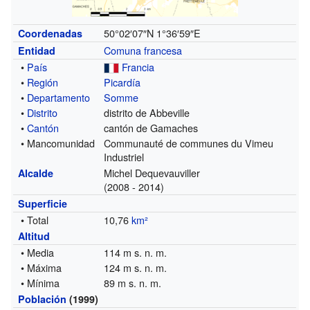
50°02′07″N
1°36′59″E
Coordenadas
Comuna francesa
Entidad
•
País
Francia
•
Región
Picardía
•
Departamento
Somme
•
Distrito
distrito de Abbeville
•
Cantón
cantón de Gamaches
• Mancomunidad
Communauté de communes du Vimeu
Industriel
Michel Dequevauviller
Alcalde
(2008 - 2014)
Superficie
• Total
10,76
km²
Altitud
• Media
114 m s. n. m.
• Máxima
124 m s. n. m.
• Mínima
89 m s. n. m.
Población
(1999)