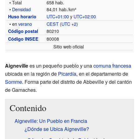
• Total
658 hab.
•
Densidad
84,01 hab./km²
UTC+01:00
y
UTC+02:00
Huso horario
• en
verano
CEST
(
UTC +2
)
80210
Código postal
80008
Código INSEE
Sitio web oficial
Aigneville
es un pequeño pueblo y una
comuna francesa
ubicada en la región de
Picardía
, en el departamento de
Somme
. Forma parte del distrito de Abbeville y del cantón
de Gamaches.
Contenido
Aigneville: Un Pueblo en Francia
¿Dónde se Ubica Aigneville?