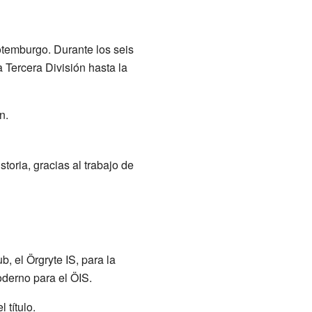
temburgo. Durante los seis
 Tercera División hasta la
n.
oria, gracias al trabajo de
 el Örgryte IS, para la
derno para el ÖIS.
 título.