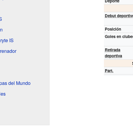
Deporte
Debut deportiv
S
en
Posición
Goles en clube
ryte IS
Retirada
trenador
deportiva
Part.
opas del Mundo
les