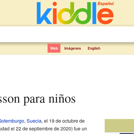
Web
Imágenes
English
sson para niños
Gotemburgo
,
Suecia
, el 19 de octubre de
iudad el 22 de septiembre de 2020) fue un