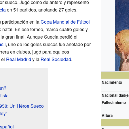
dor sueco. Jugó como delantero y representó
cia
en 51 partidos, anotando 27 goles.
participación en la
Copa Mundial de Fútbol
s natal. En ese torneo, marcó cuatro goles y
 la gran final. Aunque Suecia perdió el
sil
, uno de los goles suecos fue anotado por
rrera en clubes, jugó para equipos
, el
Real Madrid
y la
Real Sociedad
.
Nacimiento
on?
lista
Nacionalidad(e
Fallecimiento
1958: Un Héroe Sueco
ley"
Altura
español