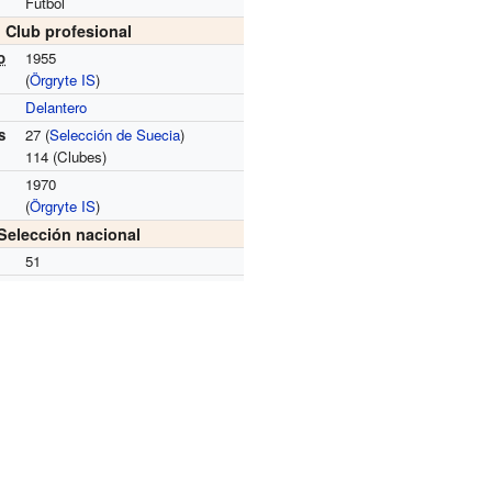
Fútbol
Club profesional
o
1955
(
Örgryte IS
)
Delantero
s
27
(
Selección de Suecia
)
114
(Clubes)
1970
(
Örgryte IS
)
Selección nacional
51