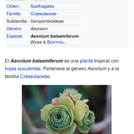
Orden
:
Saxifragales
Familia
:
Crassulaceae
Subfamilia:
Sempervivoideae
Género
:
Aeonium
Especie
:
Aeonium balsamiferum
Webb &
Berthel.
El
Aeonium balsamiferum
es una
planta
tropical con
hojas
suculentas
. Pertenece al género
Aeonium
y a la
familia
Crassulaceae
.