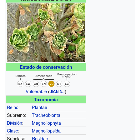
Estado de conservación
Vulnerable
(
UICN 3.1
)
Taxonomía
Reino
:
Plantae
Subreino:
Tracheobionta
División
:
Magnoliophyta
Clase
:
Magnoliopsida
Subclase:
Rosidae