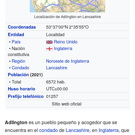
Localización de Adlington en Lancashire
53°37′00″N
2°35′55″O
Coordenadas
Localidad
Entidad
•
País
Reino Unido
• Nación
Inglaterra
constitutiva
•
Región
Noroeste de Inglaterra
•
Condado
Lancashire
Población
(2021)
• Total
6572 hab.
UTC±00:00
Huso horario
01257
Prefijo telefónico
Sitio web oficial
Adlington
es un pueblo pequeño y acogedor que se
encuentra en el
condado
de
Lancashire
, en
Inglaterra
, que