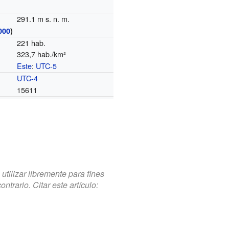
291.1 m s. n. m.
000
)
221 hab.
323,7 hab./km²
Este
:
UTC-5
o
UTC-4
15611
tilizar libremente para fines
trario. Citar este artículo: