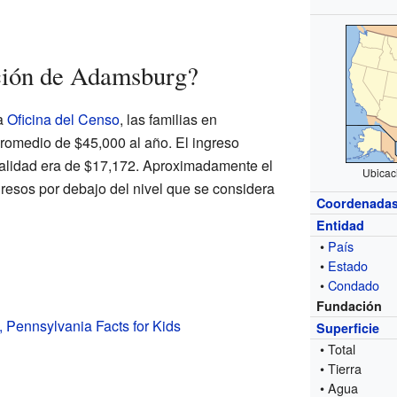
ción de Adamsburg?
a
Oficina del Censo
, las familias en
romedio de $45,000 al año. El ingreso
calidad era de $17,172. Aproximadamente el
Ubicac
gresos por debajo del nivel que se considera
Coordenada
Entidad
•
País
•
Estado
•
Condado
Fundación
Pennsylvania Facts for Kids
Superficie
• Total
• Tierra
• Agua