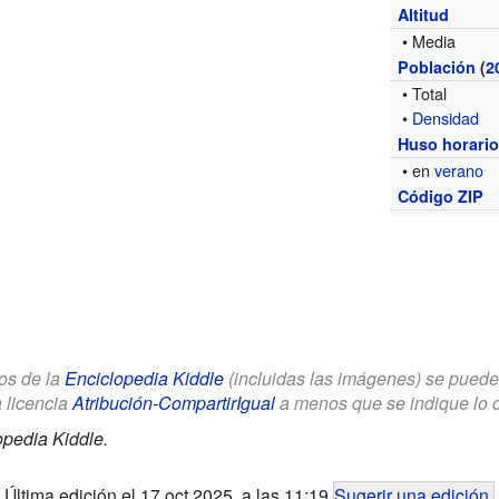
Altitud
• Media
Población
(
2
• Total
•
Densidad
Huso horari
• en
verano
Código ZIP
los de la
Enciclopedia Kiddle
(incluidas las imágenes) se puede u
a licencia
Atribución-CompartirIgual
a menos que se indique lo con
opedia Kiddle.
Última edición el 17 oct 2025, a las 11:19
Sugerir una edición
.