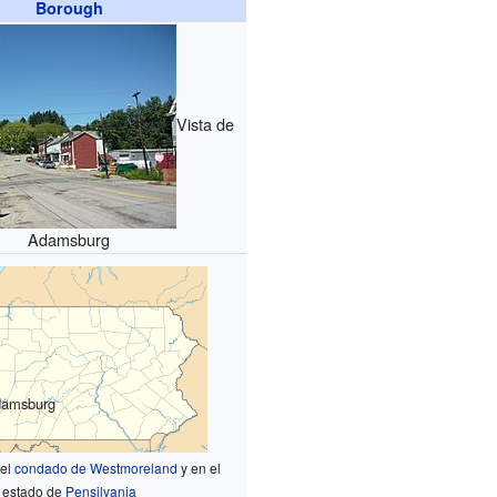
Borough
Vista de
Adamsburg
amsburg
 el
condado de Westmoreland
y en el
estado de
Pensilvania