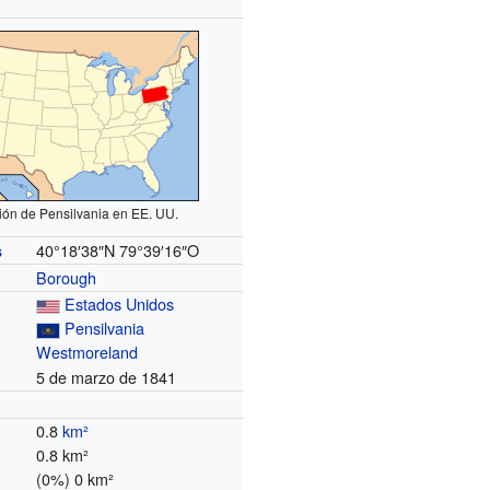
ión de Pensilvania en EE. UU.
40°18′38″N
79°39′16″O
s
Borough
Estados Unidos
Pensilvania
Westmoreland
5 de marzo de 1841
0.8
km²
0.8 km²
(0%) 0 km²