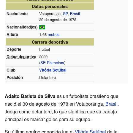
Datos personales
Nacimiento
Votuporanga,
SP
,
Brasil
30 de agosto de 1978
Nacionalidad(es)
Altura
1,68
metros
Carrera deportiva
Deporte
Fútbol
Debut deportivo
2000
(
SE Palmeiras
)
Club
Vitória Setúbal
Posición
Delantero
Adalto Batista da Silva
es un futbolista brasileño que
nació el 30 de agosto de 1978 en Votuporanga,
Brasil
.
Juega como delantero, lo que significa que su trabajo
principal es marcar goles para su equipo.
Su último equipo conocido fue el
Vitória Setúbal
de la