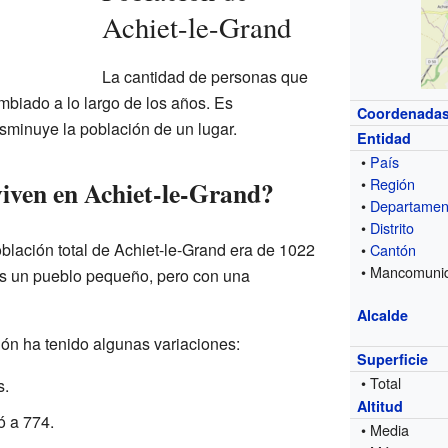
Achiet-le-Grand
La cantidad de personas que
mbiado a lo largo de los años. Es
Coordenada
sminuye la población de un lugar.
Entidad
•
País
•
Región
iven en Achiet-le-Grand?
•
Departamen
•
Distrito
blación total de Achiet-le-Grand era de 1022
•
Cantón
• Mancomuni
 es un pueblo pequeño, pero con una
Alcalde
ción ha tenido algunas variaciones:
Superficie
• Total
s.
Altitud
ó a 774.
• Media