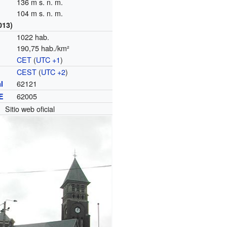
136 m s. n. m.
104 m s. n. m.
013)
1022 hab.
190,75 hab./km²
CET
(
UTC +1
)
o
CEST
(
UTC +2
)
62121
l
62005
E
Sitio web oficial