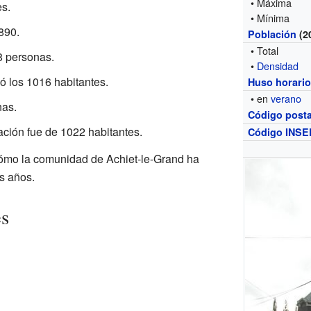
• Máxima
s.
• Mínima
890.
Población
(2
• Total
8 personas.
•
Densidad
ó los 1016 habitantes.
Huso horari
• en
verano
nas.
Código posta
ación fue de 1022 habitantes.
Código INSE
ómo la comunidad de Achiet-le-Grand ha
s años.
es