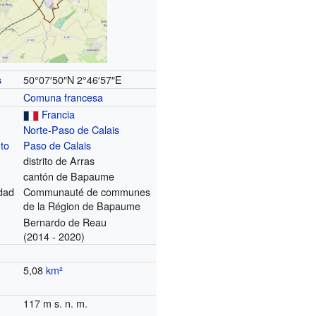
50°07′50″N
2°46′57″E
s
Comuna francesa
Francia
Norte-Paso de Calais
to
Paso de Calais
distrito de Arras
cantón de Bapaume
dad
Communauté de communes
de la Région de Bapaume
Bernardo de Reau
(2014 - 2020)
5,08
km²
117 m s. n. m.