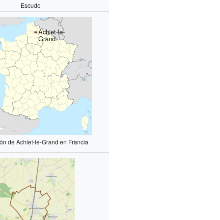
Escudo
Achiet-le-
Grand
ión de Achiet-le-Grand en Francia