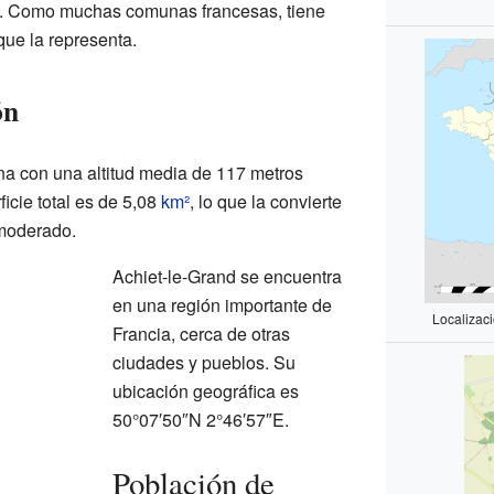
ria. Como muchas comunas francesas, tiene
ue la representa.
ón
na con una altitud media de 117 metros
ficie total es de 5,08
km²
, lo que la convierte
moderado.
Achiet-le-Grand se encuentra
en una región importante de
Localizac
Francia, cerca de otras
ciudades y pueblos. Su
ubicación geográfica es
50°07′50″N 2°46′57″E.
Población de