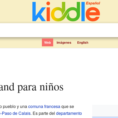
Web
Imágenes
English
rand para niños
o pueblo y una
comuna francesa
que se
e-Paso de Calais
. Es parte del
departamento