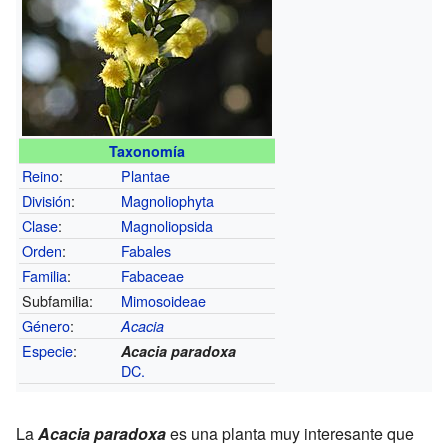
Taxonomía
Reino
:
Plantae
División
:
Magnoliophyta
Clase
:
Magnoliopsida
Orden
:
Fabales
Familia
:
Fabaceae
Subfamilia:
Mimosoideae
Género
:
Acacia
Especie
:
Acacia paradoxa
DC.
La
Acacia paradoxa
es una planta muy interesante que