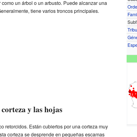
 como un árbol o un arbusto. Puede alcanzar una
Ord
Generalmente, tiene varios troncos principales.
Fami
Subf
Trib
Gén
Espe
 corteza y las hojas
co retorcidos. Están cubiertos por una corteza muy
Esta corteza se desprende en pequeñas escamas