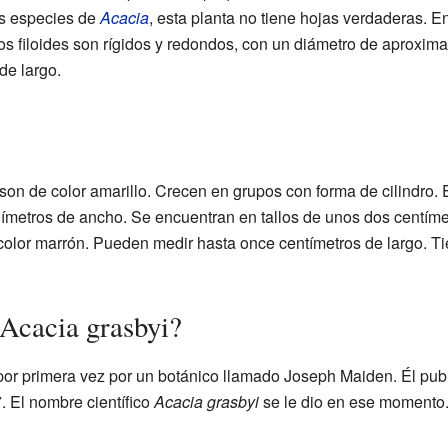
as especies de
Acacia
, esta planta no tiene hojas verdaderas. En
 Los filoides son rígidos y redondos, con un diámetro de aprox
de largo.
son de color amarillo. Crecen en grupos con forma de cilindro.
límetros de ancho. Se encuentran en tallos de unos dos centíme
 color marrón. Pueden medir hasta once centímetros de largo. T
 Acacia grasbyi?
por primera vez por un botánico llamado Joseph Maiden. Él pub
7. El nombre científico
Acacia grasbyi
se le dio en ese momento