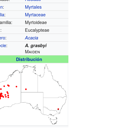
en
:
Myrtales
lia
:
Myrtaceae
amilia:
Myrtoideae
u
:
Eucalypteae
ero
:
Acacia
cie
:
A. grasbyi
Maiden
Distribución