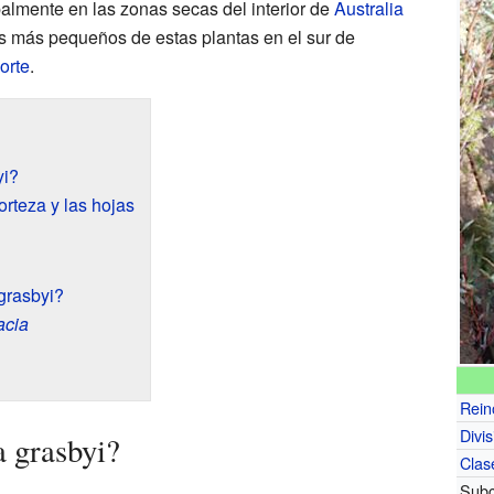
almente en las zonas secas del interior de
Australia
s más pequeños de estas plantas en el sur de
Norte
.
yi?
orteza y las hojas
 grasbyi?
acia
Rein
Divis
 grasbyi?
Clas
Subc