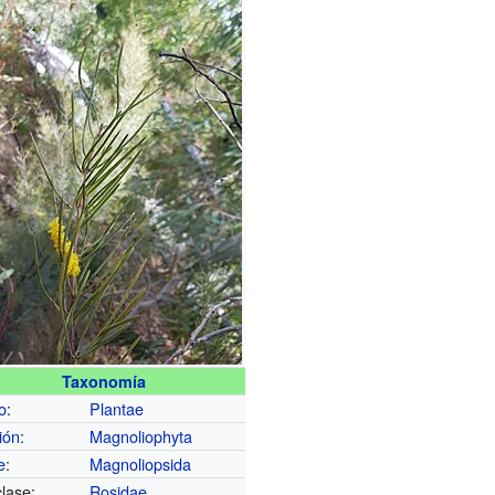
Taxonomía
o
:
Plantae
ión
:
Magnoliophyta
e
:
Magnoliopsida
lase:
Rosidae