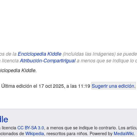
los de la
Enciclopedia Kiddle
(incluidas las imágenes) se puede u
a licencia
Atribución-CompartirIgual
a menos que se indique lo con
iclopedia Kiddle.
Última edición el 17 oct 2025, a las 11:19
Sugerir una edición
.
dle
a licencia
CC BY-SA 3.0
, a menos que se indique lo contrario. Los artíc
ccionados de
Wikipedia
, reescritos para niños. Powered by
MediaWiki
.