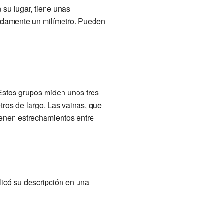
 su lugar, tiene unas
imadamente un milímetro. Pueden
 Estos grupos miden unos tres
tros de largo. Las vainas, que
ienen estrechamientos entre
licó su descripción en una
.