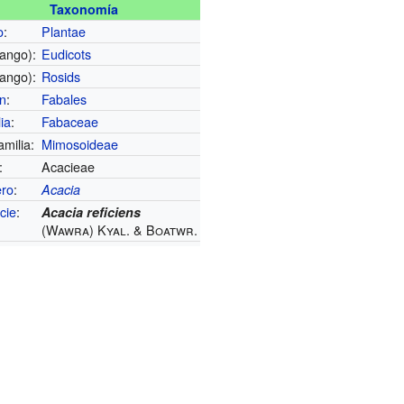
Taxonomía
o
:
Plantae
rango):
Eudicots
rango):
Rosids
n
:
Fabales
ia
:
Fabaceae
milia:
Mimosoideae
:
Acacieae
ro
:
Acacia
cie
:
Acacia reficiens
(Wawra) Kyal. & Boatwr.