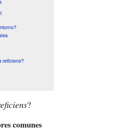
a
t
ntorno?
ales
 reficiens
?
eficiens
?
bres comunes