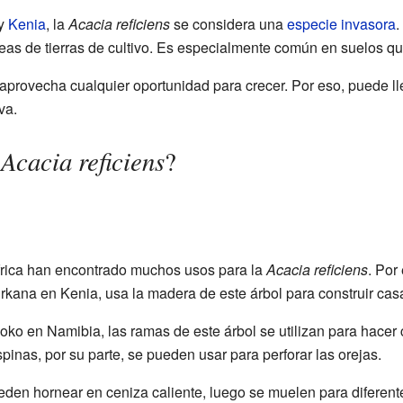
y
Kenia
, la
Acacia reficiens
se considera una
especie invasora
.
eas de tierras de cultivo. Es especialmente común en suelos qu
aprovecha cualquier oportunidad para crecer. Por eso, puede ll
va.
Acacia reficiens
a
?
rica han encontrado muchos usos para la
Acacia reficiens
. Por
urkana en Kenia, usa la madera de este árbol para construir cas
oko en Namibia, las ramas de este árbol se utilizan para hacer 
pinas, por su parte, se pueden usar para perforar las orejas.
ueden hornear en ceniza caliente, luego se muelen para diferen