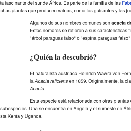
a fascinante del sur de África. Es parte de la familia de las
Fab
uchas plantas que producen vainas, como los guisantes y las ju
Algunos de sus nombres comunes son
acacia d
Estos nombres se refieren a sus características f
"árbol paraguas falso" o "espina paraguas falso"
¿Quién la descubrió?
El naturalista austriaco Heinrich Wawra von Fern
la
Acacia reficiens
en 1859. Originalmente, la cla
Acacia
.
Esta especie está relacionada con otras plantas 
 subespecies. Una se encuentra en Angola y el suroeste de Áfri
asta Kenia y Uganda.