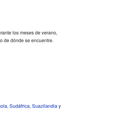
rante los meses de verano,
do de dónde se encuentre.
ola
,
Sudáfrica
,
Suazilandia
y