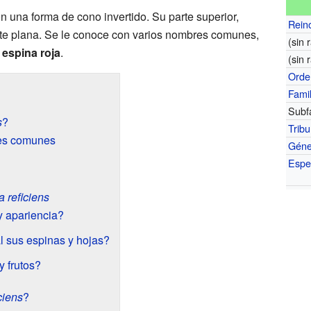
 una forma de cono invertido. Su parte superior,
Rein
nte plana. Se le conoce con varios nombres comunes,
(sin 
o
espina roja
.
(sin 
Orde
Famil
Subfa
s
?
Tribu
res comunes
Géne
Espe
 reficiens
 apariencia?
l sus espinas y hojas?
y frutos?
ciens
?