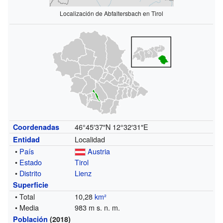
Localización de Abfaltersbach en Tirol
46°45′37″N
12°32′31″E
Coordenadas
Localidad
Entidad
•
País
Austria
•
Estado
Tirol
•
Distrito
Lienz
Superficie
• Total
10,28
km²
• Media
983 m s. n. m.
Población
(2018)