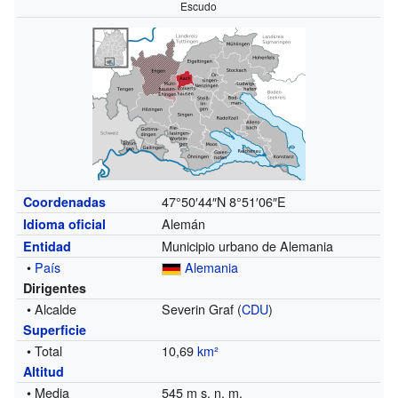
Escudo
47°50′44″N
8°51′06″E
Coordenadas
Alemán
Idioma oficial
Municipio urbano de Alemania
Entidad
•
País
Alemania
Dirigentes
• Alcalde
Severin Graf (
CDU
)
Superficie
• Total
10,69
km²
Altitud
• Media
545 m s. n. m.