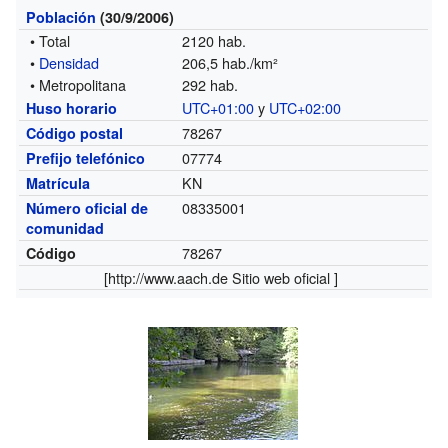
Población
(30/9/2006)
• Total
2120 hab.
•
Densidad
206,5 hab./km²
• Metropolitana
292 hab.
UTC+01:00
y
UTC+02:00
Huso horario
78267
Código postal
07774
Prefijo telefónico
KN
Matrícula
08335001
Número oficial de
comunidad
78267
Código
[http://
www.aach.de
Sitio web oficial ]