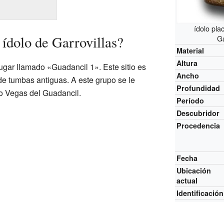
ídolo pla
 ídolo de Garrovillas?
Ga
Material
Altura
lugar llamado «Guadancil 1». Este sitio es
Ancho
e tumbas antiguas. A este grupo se le
Profundidad
o Vegas del Guadancil.
Período
Descubridor
Procedencia
Fecha
Ubicación
actual
Identificación