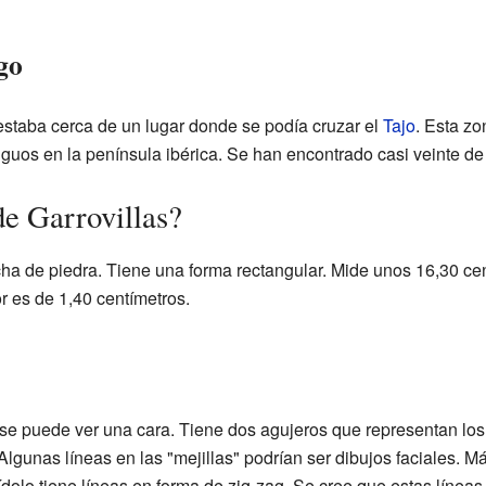
go
staba cerca de un lugar donde se podía cruzar el
Tajo
. Esta z
uos en la península ibérica. Se han encontrado casi veinte de 
de Garrovillas?
ha de piedra. Tiene una forma rectangular. Mide unos 16,30 cen
r es de 1,40 centímetros.
, se puede ver una cara. Tiene dos agujeros que representan los 
gunas líneas en las "mejillas" podrían ser dibujos faciales. M
 ídolo tiene líneas en forma de zig-zag. Se cree que estas línea