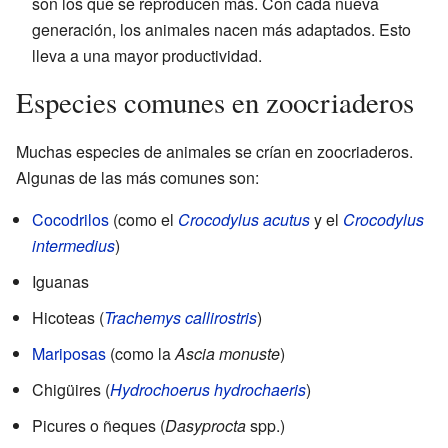
son los que se reproducen más. Con cada nueva
generación, los animales nacen más adaptados. Esto
lleva a una mayor productividad.
Especies comunes en zoocriaderos
Muchas especies de animales se crían en zoocriaderos.
Algunas de las más comunes son:
Cocodrilos
(como el
Crocodylus acutus
y el
Crocodylus
intermedius
)
Iguanas
Hicoteas (
Trachemys callirostris
)
Mariposas
(como la
Ascia monuste
)
Chigüires (
Hydrochoerus hydrochaeris
)
Picures o ñeques (
Dasyprocta
spp.)